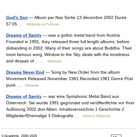
God's Son
— Album par Nas Sortie 13 décembre 2002 Durée
57:05 …
Wikipédia en Français
Dreams of Sanity
— was a gothic metal band from Austria.
Founded in 1991, they released three full length albums, before
disbanding in 2002. Many of their songs are about Buddha. Their
most famous song, Window to the Sky, deals with the loneliness
and despair of… …
Wikipedia
Dreams Never End
— Song by New Order from the album
Movement Released November 1981 Recorded 1981 Genre Post
punk …
Wikipedia
Dreams of Sanity
— war eine Symphonic Metal Band aus
Österreich. Sie wurde 1991 gegründet und veröffentlichte vor ihrer
Auflösung 2002 drei Alben. Inhaltsverzeichnis 1 Geschichte 2
Mitglieder/Ehemalige 3 Diskografie …
Deutsch Wikipedia
© Academic, 2000-2026