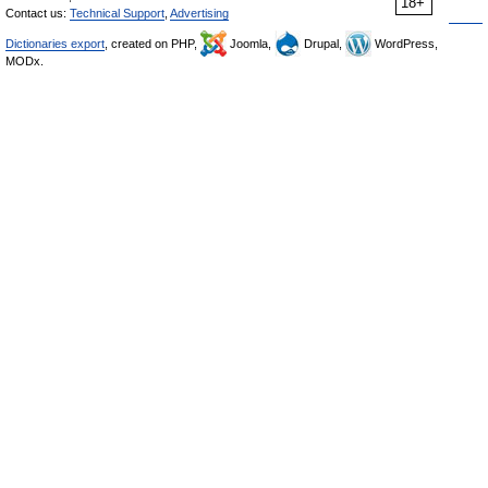
18+
Contact us:
Technical Support
,
Advertising
Dictionaries export
, created on PHP,
Joomla,
Drupal,
WordPress,
MODx.